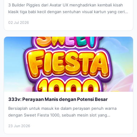
3 Builder Piggies dari Avatar UX menghadirkan kembali kisah
klasik tiga babi kecil dengan sentuhan visual kartun yang ceria
dan...
02 Jul 2026
333v: Perayaan Manis dengan Potensi Besar
Bersiaplah untuk masuk ke dalam perayaan penuh warna
dengan Sweet Fiesta 1000, sebuah mesin slot yang
memadukan keajaiban permen dengan...
23 Jun 2026