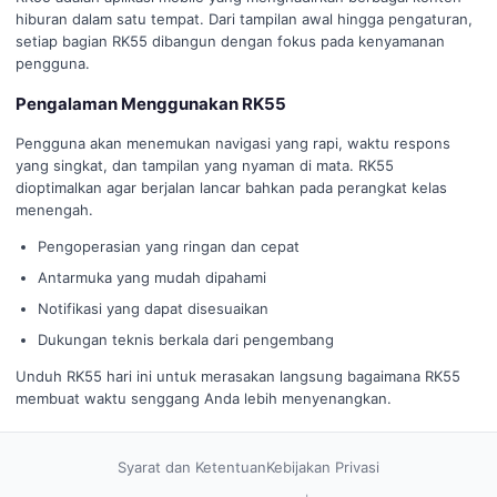
hiburan dalam satu tempat. Dari tampilan awal hingga pengaturan,
setiap bagian RK55 dibangun dengan fokus pada kenyamanan
pengguna.
Pengalaman Menggunakan RK55
Pengguna akan menemukan navigasi yang rapi, waktu respons
yang singkat, dan tampilan yang nyaman di mata. RK55
dioptimalkan agar berjalan lancar bahkan pada perangkat kelas
menengah.
Pengoperasian yang ringan dan cepat
Antarmuka yang mudah dipahami
Notifikasi yang dapat disesuaikan
Dukungan teknis berkala dari pengembang
Unduh RK55 hari ini untuk merasakan langsung bagaimana RK55
membuat waktu senggang Anda lebih menyenangkan.
Syarat dan Ketentuan
Kebijakan Privasi