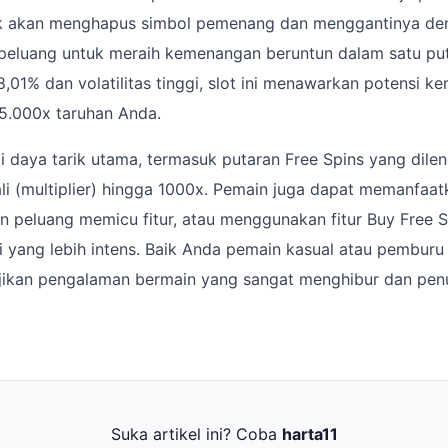
ik akan menghapus simbol pemenang dan menggantinya de
peluang untuk meraih kemenangan beruntun dalam satu pu
8,01% dan volatilitas tinggi, slot ini menawarkan potensi 
5.000x taruhan Anda.
i daya tarik utama, termasuk putaran Free Spins yang dile
i (multiplier) hingga 1000x. Pemain juga dapat memanfaat
 peluang memicu fitur, atau menggunakan fitur Buy Free S
i yang lebih intens. Baik Anda pemain kasual atau pemburu
jikan pengalaman bermain yang sangat menghibur dan penu
Suka artikel ini? Coba
harta11