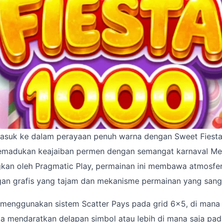
masuk ke dalam perayaan penuh warna dengan Sweet Fiesta
emadukan keajaiban permen dengan semangat karnaval Me
kan oleh Pragmatic Play, permainan ini membawa atmosfer 
gan grafis yang tajam dan mekanisme permainan yang sang
 menggunakan sistem Scatter Pays pada grid 6×5, di man
a mendaratkan delapan simbol atau lebih di mana saja pada