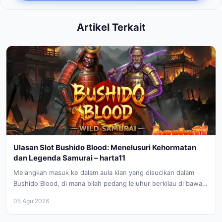
Artikel Terkait
Ulasan Slot Bushido Blood: Menelusuri Kehormatan
dan Legenda Samurai – harta11
Melangkah masuk ke dalam aula klan yang disucikan dalam
Bushido Blood, di mana bilah pedang leluhur berkilau di bawah
cahaya...
05 Agu 2026