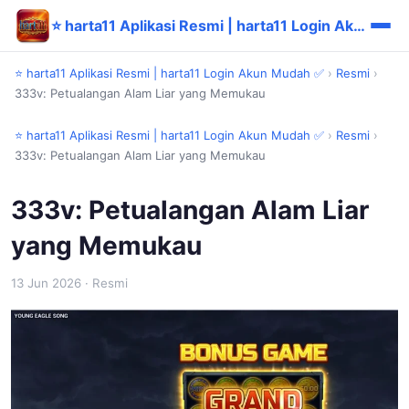
⭐ harta11 Aplikasi Resmi | harta11 Login Akun Mudah ✅
⭐ harta11 Aplikasi Resmi | harta11 Login Akun Mudah ✅
›
Resmi
›
333v: Petualangan Alam Liar yang Memukau
⭐ harta11 Aplikasi Resmi | harta11 Login Akun Mudah ✅
›
Resmi
›
333v: Petualangan Alam Liar yang Memukau
333v: Petualangan Alam Liar
yang Memukau
13 Jun 2026
· Resmi