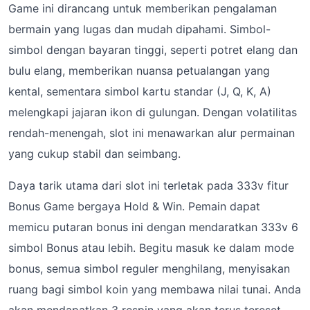
Game ini dirancang untuk memberikan pengalaman
bermain yang lugas dan mudah dipahami. Simbol-
simbol dengan bayaran tinggi, seperti potret elang dan
bulu elang, memberikan nuansa petualangan yang
kental, sementara simbol kartu standar (J, Q, K, A)
melengkapi jajaran ikon di gulungan. Dengan volatilitas
rendah-menengah, slot ini menawarkan alur permainan
yang cukup stabil dan seimbang.
Daya tarik utama dari slot ini terletak pada 333v fitur
Bonus Game bergaya Hold & Win. Pemain dapat
memicu putaran bonus ini dengan mendaratkan 333v 6
simbol Bonus atau lebih. Begitu masuk ke dalam mode
bonus, semua simbol reguler menghilang, menyisakan
ruang bagi simbol koin yang membawa nilai tunai. Anda