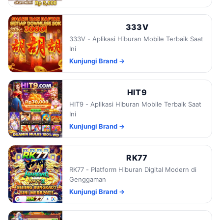
333V
333V - Aplikasi Hiburan Mobile Terbaik Saat
Ini
Kunjungi Brand →
HIT9
HIT9 - Aplikasi Hiburan Mobile Terbaik Saat
Ini
Kunjungi Brand →
RK77
RK77 - Platform Hiburan Digital Modern di
Genggaman
Kunjungi Brand →